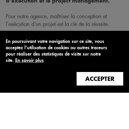
d’exécution et le project management.
Pour notre agence, maîtriser la conception et
l’exécution d’un projet est la clé de la réussite.
Grâce à notre capacité à déployer des équipes
En poursuivant votre navigation sur ce site, vous
pluridisciplinaires et multiculturelles mêlant
acceptez l'utilisation de cookies ou autres traceurs
pour réaliser des statistiques de visite sur notre
architectes et ingénieurs, au service de la réussite
site.
En savoir plus
de chaque projet, CALQ est souvent sollicitée pour
des partenariats avec des confrères Architectes de
ACCEPTER
la scène française et internationale, et sur des
projets d’envergure urbaine avec de multiples
intervenants ou des projets plus petits mais
complexes.