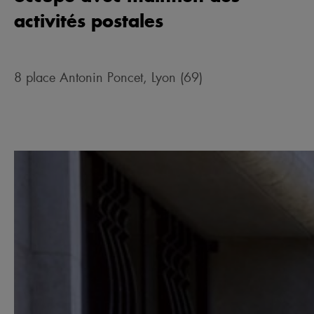
activités postales
8 place Antonin Poncet, Lyon (69)